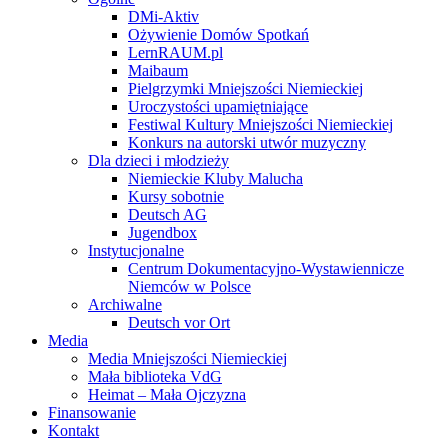
DMi-Aktiv
Ożywienie Domów Spotkań
LernRAUM.pl
Maibaum
Pielgrzymki Mniejszości Niemieckiej
Uroczystości upamiętniające
Festiwal Kultury Mniejszości Niemieckiej
Konkurs na autorski utwór muzyczny
Dla dzieci i młodzieży
Niemieckie Kluby Malucha
Kursy sobotnie
Deutsch AG
Jugendbox
Instytucjonalne
Centrum Dokumentacyjno-Wystawiennicze
Niemców w Polsce
Archiwalne
Deutsch vor Ort
Media
Media Mniejszości Niemieckiej
Mała biblioteka VdG
Heimat – Mała Ojczyzna
Finansowanie
Kontakt