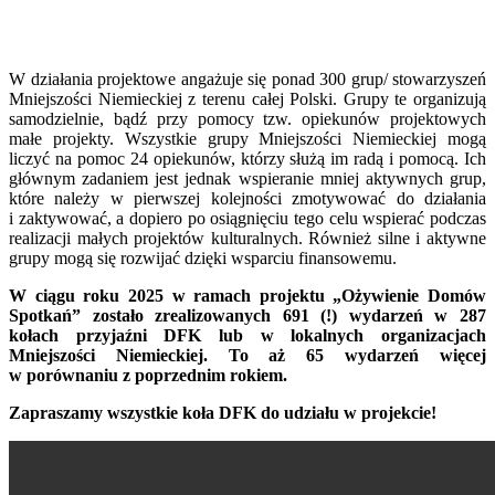
W działania projektowe angażuje się ponad 300 grup/ stowarzyszeń
Mniejszości Niemieckiej z terenu całej Polski. Grupy te organizują
samodzielnie, bądź przy pomocy tzw. opiekunów projektowych
małe projekty. Wszystkie grupy Mniejszości Niemieckiej mogą
liczyć na pomoc 24 opiekunów, którzy służą im radą i pomocą. Ich
głównym zadaniem jest jednak wspieranie mniej aktywnych grup,
które należy w pierwszej kolejności zmotywować do działania
i zaktywować, a dopiero po osiągnięciu tego celu wspierać podczas
realizacji małych projektów kulturalnych. Również silne i aktywne
grupy mogą się rozwijać dzięki wsparciu finansowemu.
W ciągu roku 2025 w ramach projektu „Ożywienie Domów
Spotkań” zostało zrealizowanych 691 (!) wydarzeń w 287
kołach przyjaźni DFK lub w lokalnych organizacjach
Mniejszości Niemieckiej. To aż 65 wydarzeń więcej
w porównaniu z poprzednim rokiem.
Zapraszamy wszystkie koła DFK do udziału w projekcie!