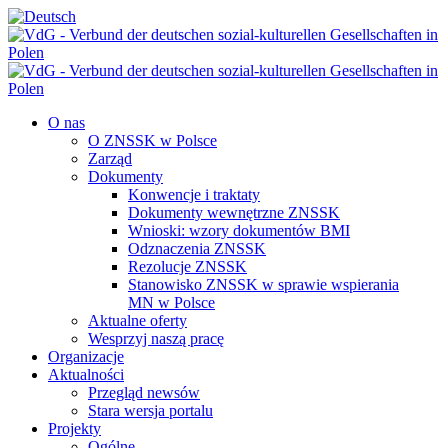
Przejdź
do
treści
O nas
O ZNSSK w Polsce
Zarząd
Dokumenty
Konwencje i traktaty
Dokumenty wewnętrzne ZNSSK
Wnioski: wzory dokumentów BMI
Odznaczenia ZNSSK
Rezolucje ZNSSK
Stanowisko ZNSSK w sprawie wspierania
MN w Polsce
Aktualne oferty
Wesprzyj naszą pracę
Organizacje
Aktualności
Przegląd newsów
Stara wersja portalu
Projekty
Ogólne