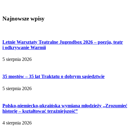
Najnowsze wpisy
Letnie Warsztaty Teatralne Jugendbox 2026 – poezja, teatr
i odkrywanie Warmii
5 sierpnia 2026
35 mostów – 35 lat Traktatu o dobrym sąsiedztwie
5 sierpnia 2026
Polsko-niemiecko-ukraińska wymiana młodzieży „Zrozumieć
historię – kształtować teraźniejszość”
4 sierpnia 2026